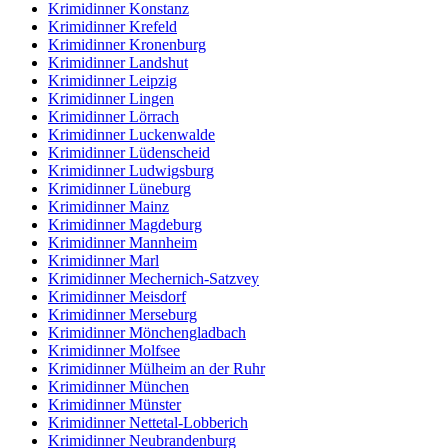
Krimidinner Konstanz
Krimidinner Krefeld
Krimidinner Kronenburg
Krimidinner Landshut
Krimidinner Leipzig
Krimidinner Lingen
Krimidinner Lörrach
Krimidinner Luckenwalde
Krimidinner Lüdenscheid
Krimidinner Ludwigsburg
Krimidinner Lüneburg
Krimidinner Mainz
Krimidinner Magdeburg
Krimidinner Mannheim
Krimidinner Marl
Krimidinner Mechernich-Satzvey
Krimidinner Meisdorf
Krimidinner Merseburg
Krimidinner Mönchengladbach
Krimidinner Molfsee
Krimidinner Mülheim an der Ruhr
Krimidinner München
Krimidinner Münster
Krimidinner Nettetal-Lobberich
Krimidinner Neubrandenburg