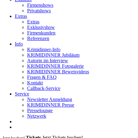
Firmenshows
Privatshows
Extras
Extras
Exklusivshow
Firmenkunden
Referenzen
Info
Krimidinner-Info
KRIMIDINNER Jubiläum
Autorin im Interview
KRIMIDINNER Fotogalerie
KRIMIDINNER Beweisvideos
Fragen & FAQ
Kontakt
Callback-Service
Service
Newsletter Anmeldung
KRIMIDINNER Presse
Presselounge
Netzwerk
Tickets
Jetzt Tickets buchen!
Jetzt buchen!