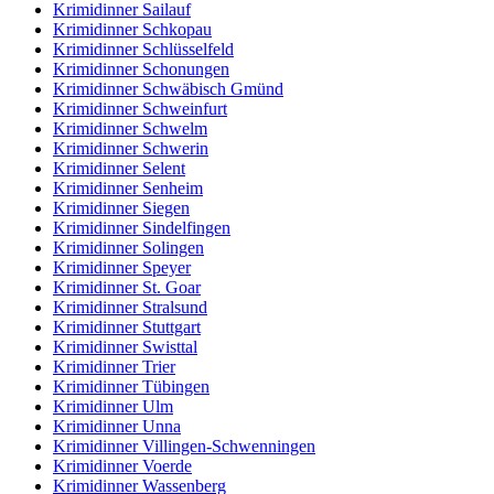
Krimidinner Sailauf
Krimidinner Schkopau
Krimidinner Schlüsselfeld
Krimidinner Schonungen
Krimidinner Schwäbisch Gmünd
Krimidinner Schweinfurt
Krimidinner Schwelm
Krimidinner Schwerin
Krimidinner Selent
Krimidinner Senheim
Krimidinner Siegen
Krimidinner Sindelfingen
Krimidinner Solingen
Krimidinner Speyer
Krimidinner St. Goar
Krimidinner Stralsund
Krimidinner Stuttgart
Krimidinner Swisttal
Krimidinner Trier
Krimidinner Tübingen
Krimidinner Ulm
Krimidinner Unna
Krimidinner Villingen-Schwenningen
Krimidinner Voerde
Krimidinner Wassenberg