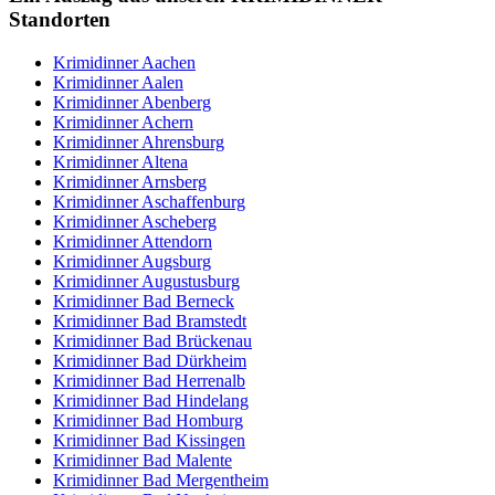
Standorten
Krimidinner Aachen
Krimidinner Aalen
Krimidinner Abenberg
Krimidinner Achern
Krimidinner Ahrensburg
Krimidinner Altena
Krimidinner Arnsberg
Krimidinner Aschaffenburg
Krimidinner Ascheberg
Krimidinner Attendorn
Krimidinner Augsburg
Krimidinner Augustusburg
Krimidinner Bad Berneck
Krimidinner Bad Bramstedt
Krimidinner Bad Brückenau
Krimidinner Bad Dürkheim
Krimidinner Bad Herrenalb
Krimidinner Bad Hindelang
Krimidinner Bad Homburg
Krimidinner Bad Kissingen
Krimidinner Bad Malente
Krimidinner Bad Mergentheim