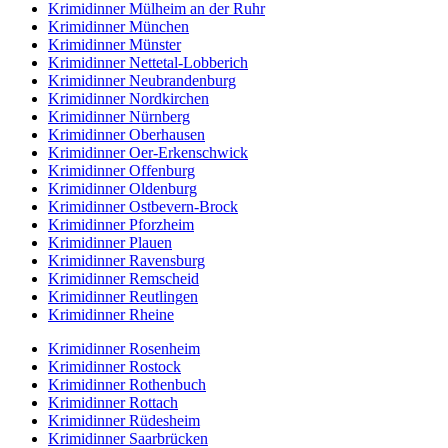
Krimidinner Mülheim an der Ruhr
Krimidinner München
Krimidinner Münster
Krimidinner Nettetal-Lobberich
Krimidinner Neubrandenburg
Krimidinner Nordkirchen
Krimidinner Nürnberg
Krimidinner Oberhausen
Krimidinner Oer-Erkenschwick
Krimidinner Offenburg
Krimidinner Oldenburg
Krimidinner Ostbevern-Brock
Krimidinner Pforzheim
Krimidinner Plauen
Krimidinner Ravensburg
Krimidinner Remscheid
Krimidinner Reutlingen
Krimidinner Rheine
Krimidinner Rosenheim
Krimidinner Rostock
Krimidinner Rothenbuch
Krimidinner Rottach
Krimidinner Rüdesheim
Krimidinner Saarbrücken