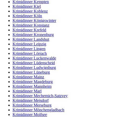
Krimidinner Kempten
Krimidinner Kiel
Krimidinner Koblenz
Krimidinner Köln
Krimidinner Königswinter
Krimidinner Konstanz
Krimidinner Krefeld
Krimidinner Kronenburg
Krimidinner Landshut
Krimidinner Leipzig
Krimidinner Lingen
Krimidinner Lörrach
Krimidinner Luckenwalde
Krimidinner Lüdenscheid
Krimidinner Ludwigsburg
Krimidinner Lüneburg
Krimidinner Mainz
Krimidinner Magdeburg
Krimidinner Mannheim
Krimidinner Marl
Krimidinner Mechernich-Satzvey
Krimidinner Meisdorf
Krimidinner Merseburg
Krimidinner Mönchengladbach
Krimidinner Molfsee