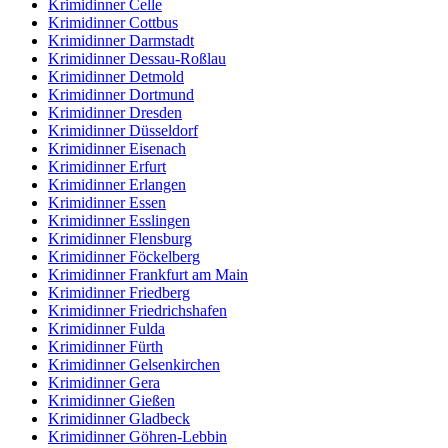
Krimidinner Celle
Krimidinner Cottbus
Krimidinner Darmstadt
Krimidinner Dessau-Roßlau
Krimidinner Detmold
Krimidinner Dortmund
Krimidinner Dresden
Krimidinner Düsseldorf
Krimidinner Eisenach
Krimidinner Erfurt
Krimidinner Erlangen
Krimidinner Essen
Krimidinner Esslingen
Krimidinner Flensburg
Krimidinner Föckelberg
Krimidinner Frankfurt am Main
Krimidinner Friedberg
Krimidinner Friedrichshafen
Krimidinner Fulda
Krimidinner Fürth
Krimidinner Gelsenkirchen
Krimidinner Gera
Krimidinner Gießen
Krimidinner Gladbeck
Krimidinner Göhren-Lebbin