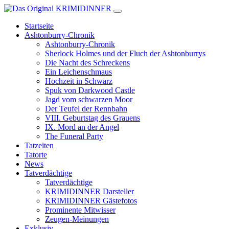
Startseite
Ashtonburry-Chronik
Ashtonburry-Chronik
Sherlock Holmes und der Fluch der Ashtonburrys
Die Nacht des Schreckens
Ein Leichenschmaus
Hochzeit in Schwarz
Spuk von Darkwood Castle
Jagd vom schwarzen Moor
Der Teufel der Rennbahn
VIII. Geburtstag des Grauens
IX. Mord an der Angel
The Funeral Party
Tatzeiten
Tatorte
News
Tatverdächtige
Tatverdächtige
KRIMIDINNER Darsteller
KRIMIDINNER Gästefotos
Prominente Mitwisser
Zeugen-Meinungen
Exklusiv