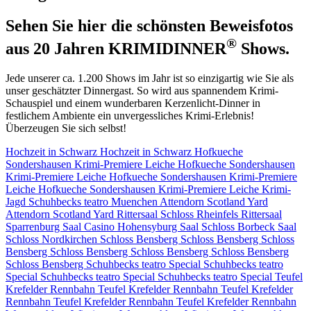
Sehen Sie hier die schönsten Beweisfotos
®
aus 20 Jahren KRIMIDINNER
Shows.
Jede unserer ca. 1.200 Shows im Jahr ist so einzigartig wie Sie als
unser geschätzter Dinnergast. So wird aus spannendem Krimi-
Schauspiel und einem wunderbaren Kerzenlicht-Dinner in
festlichem Ambiente ein unvergessliches Krimi-Erlebnis!
Überzeugen Sie sich selbst!
Hochzeit in Schwarz
Hochzeit in Schwarz
Hofkueche
Sondershausen Krimi-Premiere Leiche
Hofkueche Sondershausen
Krimi-Premiere Leiche
Hofkueche Sondershausen Krimi-Premiere
Leiche
Hofkueche Sondershausen Krimi-Premiere Leiche
Krimi-
Jagd Schuhbecks teatro Muenchen
Attendorn Scotland Yard
Attendorn Scotland Yard
Rittersaal Schloss Rheinfels
Rittersaal
Sparrenburg
Saal Casino Hohensyburg
Saal Schloss Borbeck
Saal
Schloss Nordkirchen
Schloss Bensberg
Schloss Bensberg
Schloss
Bensberg
Schloss Bensberg
Schloss Bensberg
Schloss Bensberg
Schloss Bensberg
Schuhbecks teatro Special
Schuhbecks teatro
Special
Schuhbecks teatro Special
Schuhbecks teatro Special
Teufel
Krefelder Rennbahn
Teufel Krefelder Rennbahn
Teufel Krefelder
Rennbahn
Teufel Krefelder Rennbahn
Teufel Krefelder Rennbahn