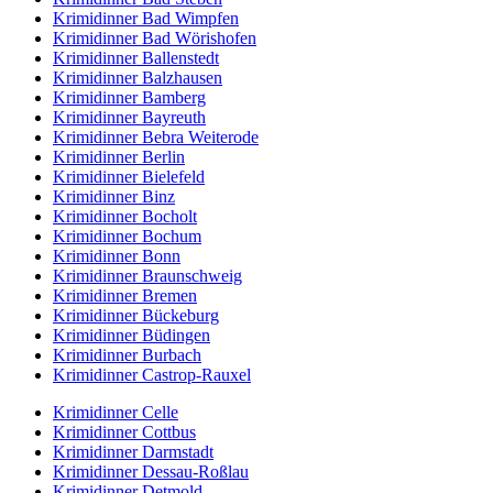
Krimidinner Bad Wimpfen
Krimidinner Bad Wörishofen
Krimidinner Ballenstedt
Krimidinner Balzhausen
Krimidinner Bamberg
Krimidinner Bayreuth
Krimidinner Bebra Weiterode
Krimidinner Berlin
Krimidinner Bielefeld
Krimidinner Binz
Krimidinner Bocholt
Krimidinner Bochum
Krimidinner Bonn
Krimidinner Braunschweig
Krimidinner Bremen
Krimidinner Bückeburg
Krimidinner Büdingen
Krimidinner Burbach
Krimidinner Castrop-Rauxel
Krimidinner Celle
Krimidinner Cottbus
Krimidinner Darmstadt
Krimidinner Dessau-Roßlau
Krimidinner Detmold