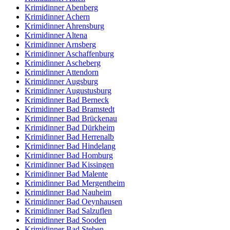
Krimidinner Abenberg
Krimidinner Achern
Krimidinner Ahrensburg
Krimidinner Altena
Krimidinner Arnsberg
Krimidinner Aschaffenburg
Krimidinner Ascheberg
Krimidinner Attendorn
Krimidinner Augsburg
Krimidinner Augustusburg
Krimidinner Bad Berneck
Krimidinner Bad Bramstedt
Krimidinner Bad Brückenau
Krimidinner Bad Dürkheim
Krimidinner Bad Herrenalb
Krimidinner Bad Hindelang
Krimidinner Bad Homburg
Krimidinner Bad Kissingen
Krimidinner Bad Malente
Krimidinner Bad Mergentheim
Krimidinner Bad Nauheim
Krimidinner Bad Oeynhausen
Krimidinner Bad Salzuflen
Krimidinner Bad Sooden
Krimidinner Bad Steben