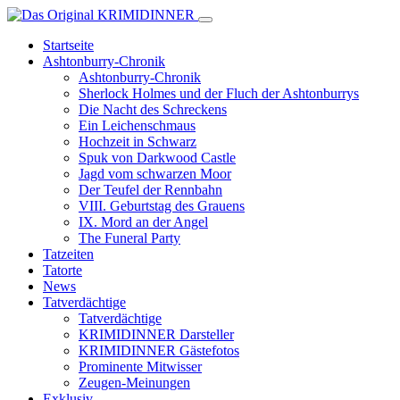
Startseite
Ashtonburry-Chronik
Ashtonburry-Chronik
Sherlock Holmes und der Fluch der Ashtonburrys
Die Nacht des Schreckens
Ein Leichenschmaus
Hochzeit in Schwarz
Spuk von Darkwood Castle
Jagd vom schwarzen Moor
Der Teufel der Rennbahn
VIII. Geburtstag des Grauens
IX. Mord an der Angel
The Funeral Party
Tatzeiten
Tatorte
News
Tatverdächtige
Tatverdächtige
KRIMIDINNER Darsteller
KRIMIDINNER Gästefotos
Prominente Mitwisser
Zeugen-Meinungen
Exklusiv