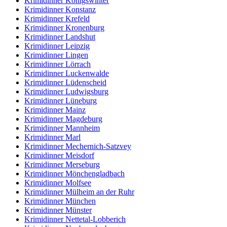
Krimidinner Königswinter
Krimidinner Konstanz
Krimidinner Krefeld
Krimidinner Kronenburg
Krimidinner Landshut
Krimidinner Leipzig
Krimidinner Lingen
Krimidinner Lörrach
Krimidinner Luckenwalde
Krimidinner Lüdenscheid
Krimidinner Ludwigsburg
Krimidinner Lüneburg
Krimidinner Mainz
Krimidinner Magdeburg
Krimidinner Mannheim
Krimidinner Marl
Krimidinner Mechernich-Satzvey
Krimidinner Meisdorf
Krimidinner Merseburg
Krimidinner Mönchengladbach
Krimidinner Molfsee
Krimidinner Mülheim an der Ruhr
Krimidinner München
Krimidinner Münster
Krimidinner Nettetal-Lobberich