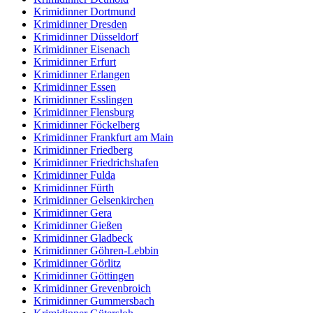
Krimidinner Dortmund
Krimidinner Dresden
Krimidinner Düsseldorf
Krimidinner Eisenach
Krimidinner Erfurt
Krimidinner Erlangen
Krimidinner Essen
Krimidinner Esslingen
Krimidinner Flensburg
Krimidinner Föckelberg
Krimidinner Frankfurt am Main
Krimidinner Friedberg
Krimidinner Friedrichshafen
Krimidinner Fulda
Krimidinner Fürth
Krimidinner Gelsenkirchen
Krimidinner Gera
Krimidinner Gießen
Krimidinner Gladbeck
Krimidinner Göhren-Lebbin
Krimidinner Görlitz
Krimidinner Göttingen
Krimidinner Grevenbroich
Krimidinner Gummersbach