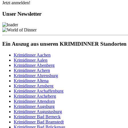
Jetzt anmelden!
Unser Newsletter
Ein Auszug aus unseren KRIMIDINNER Standorten
Krimidinner Aachen
Krimidinner Aalen
Krimidinner Abenberg
Krimidinner Achern
Krimidinner Ahrensburg
Krimidinner Altena
Krimidinner Arnsberg
Krimidinner Aschaffenburg
Krimidinner Ascheberg
Krimidinner Attendorn
Krimidinner Augsburg
Krimidinner Augustusburg
Krimidinner Bad Berneck
Krimidinner Bad Bramstedt
Krimidinner Bad Brückenau