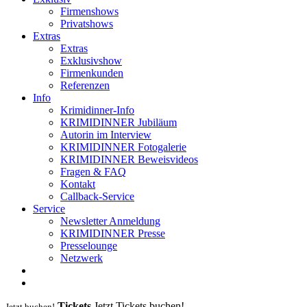
Firmenshows
Privatshows
Extras
Extras
Exklusivshow
Firmenkunden
Referenzen
Info
Krimidinner-Info
KRIMIDINNER Jubiläum
Autorin im Interview
KRIMIDINNER Fotogalerie
KRIMIDINNER Beweisvideos
Fragen & FAQ
Kontakt
Callback-Service
Service
Newsletter Anmeldung
KRIMIDINNER Presse
Presselounge
Netzwerk
Tickets
Jetzt Tickets buchen!
Jetzt buchen!