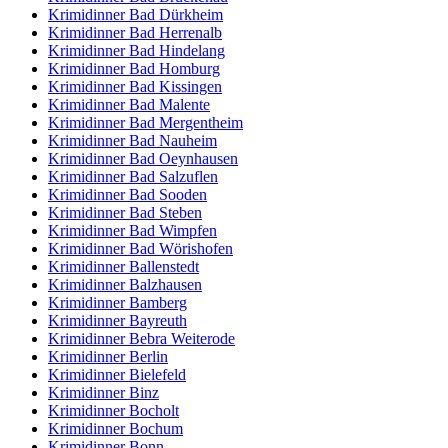
Krimidinner Bad Dürkheim
Krimidinner Bad Herrenalb
Krimidinner Bad Hindelang
Krimidinner Bad Homburg
Krimidinner Bad Kissingen
Krimidinner Bad Malente
Krimidinner Bad Mergentheim
Krimidinner Bad Nauheim
Krimidinner Bad Oeynhausen
Krimidinner Bad Salzuflen
Krimidinner Bad Sooden
Krimidinner Bad Steben
Krimidinner Bad Wimpfen
Krimidinner Bad Wörishofen
Krimidinner Ballenstedt
Krimidinner Balzhausen
Krimidinner Bamberg
Krimidinner Bayreuth
Krimidinner Bebra Weiterode
Krimidinner Berlin
Krimidinner Bielefeld
Krimidinner Binz
Krimidinner Bocholt
Krimidinner Bochum
Krimidinner Bonn