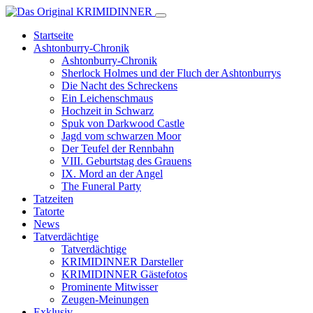
Startseite
Ashtonburry-Chronik
Ashtonburry-Chronik
Sherlock Holmes und der Fluch der Ashtonburrys
Die Nacht des Schreckens
Ein Leichenschmaus
Hochzeit in Schwarz
Spuk von Darkwood Castle
Jagd vom schwarzen Moor
Der Teufel der Rennbahn
VIII. Geburtstag des Grauens
IX. Mord an der Angel
The Funeral Party
Tatzeiten
Tatorte
News
Tatverdächtige
Tatverdächtige
KRIMIDINNER Darsteller
KRIMIDINNER Gästefotos
Prominente Mitwisser
Zeugen-Meinungen
Exklusiv