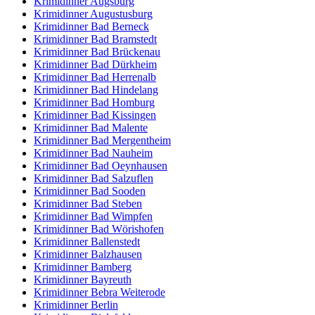
Krimidinner Augsburg
Krimidinner Augustusburg
Krimidinner Bad Berneck
Krimidinner Bad Bramstedt
Krimidinner Bad Brückenau
Krimidinner Bad Dürkheim
Krimidinner Bad Herrenalb
Krimidinner Bad Hindelang
Krimidinner Bad Homburg
Krimidinner Bad Kissingen
Krimidinner Bad Malente
Krimidinner Bad Mergentheim
Krimidinner Bad Nauheim
Krimidinner Bad Oeynhausen
Krimidinner Bad Salzuflen
Krimidinner Bad Sooden
Krimidinner Bad Steben
Krimidinner Bad Wimpfen
Krimidinner Bad Wörishofen
Krimidinner Ballenstedt
Krimidinner Balzhausen
Krimidinner Bamberg
Krimidinner Bayreuth
Krimidinner Bebra Weiterode
Krimidinner Berlin