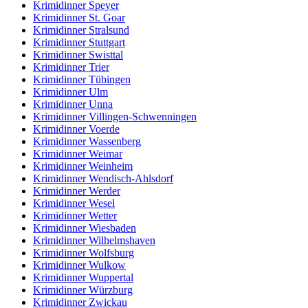
Krimidinner Speyer
Krimidinner St. Goar
Krimidinner Stralsund
Krimidinner Stuttgart
Krimidinner Swisttal
Krimidinner Trier
Krimidinner Tübingen
Krimidinner Ulm
Krimidinner Unna
Krimidinner Villingen-Schwenningen
Krimidinner Voerde
Krimidinner Wassenberg
Krimidinner Weimar
Krimidinner Weinheim
Krimidinner Wendisch-Ahlsdorf
Krimidinner Werder
Krimidinner Wesel
Krimidinner Wetter
Krimidinner Wiesbaden
Krimidinner Wilhelmshaven
Krimidinner Wolfsburg
Krimidinner Wulkow
Krimidinner Wuppertal
Krimidinner Würzburg
Krimidinner Zwickau