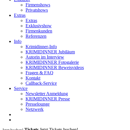
Firmenshows
Privatshows
Extras
Extras
Exklusivshow
Firmenkunden
Referenzen
Info
Krimidinner-Info
KRIMIDINNER Jubiläum
Autorin im Interview
KRIMIDINNER Fotogalerie
KRIMIDINNER Beweisvideos
Fragen & FAQ
Kontakt
Callback-Service
Service
Newsletter Anmeldung
KRIMIDINNER Presse
Presselounge
Netzwerk
Tickets
Jetzt Tickets buchen!
Jetzt buchen!