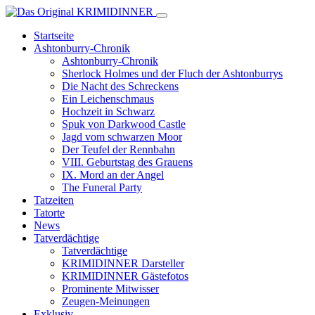
Startseite
Ashtonburry-Chronik
Ashtonburry-Chronik
Sherlock Holmes und der Fluch der Ashtonburrys
Die Nacht des Schreckens
Ein Leichenschmaus
Hochzeit in Schwarz
Spuk von Darkwood Castle
Jagd vom schwarzen Moor
Der Teufel der Rennbahn
VIII. Geburtstag des Grauens
IX. Mord an der Angel
The Funeral Party
Tatzeiten
Tatorte
News
Tatverdächtige
Tatverdächtige
KRIMIDINNER Darsteller
KRIMIDINNER Gästefotos
Prominente Mitwisser
Zeugen-Meinungen
Exklusiv