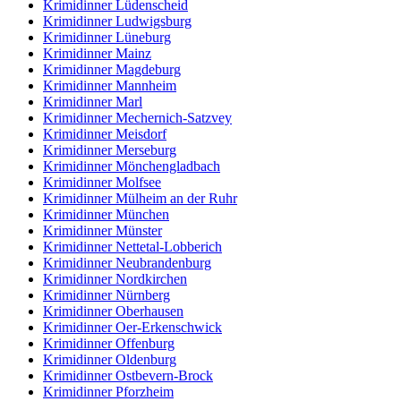
Krimidinner Lüdenscheid
Krimidinner Ludwigsburg
Krimidinner Lüneburg
Krimidinner Mainz
Krimidinner Magdeburg
Krimidinner Mannheim
Krimidinner Marl
Krimidinner Mechernich-Satzvey
Krimidinner Meisdorf
Krimidinner Merseburg
Krimidinner Mönchengladbach
Krimidinner Molfsee
Krimidinner Mülheim an der Ruhr
Krimidinner München
Krimidinner Münster
Krimidinner Nettetal-Lobberich
Krimidinner Neubrandenburg
Krimidinner Nordkirchen
Krimidinner Nürnberg
Krimidinner Oberhausen
Krimidinner Oer-Erkenschwick
Krimidinner Offenburg
Krimidinner Oldenburg
Krimidinner Ostbevern-Brock
Krimidinner Pforzheim