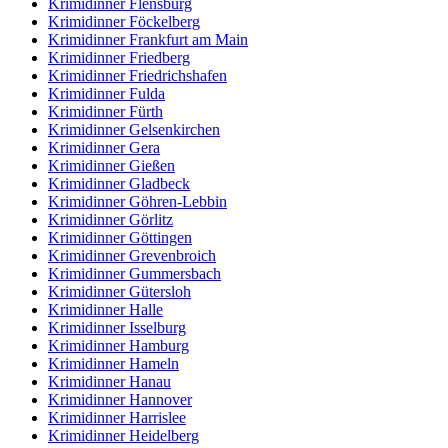
Krimidinner Flensburg
Krimidinner Föckelberg
Krimidinner Frankfurt am Main
Krimidinner Friedberg
Krimidinner Friedrichshafen
Krimidinner Fulda
Krimidinner Fürth
Krimidinner Gelsenkirchen
Krimidinner Gera
Krimidinner Gießen
Krimidinner Gladbeck
Krimidinner Göhren-Lebbin
Krimidinner Görlitz
Krimidinner Göttingen
Krimidinner Grevenbroich
Krimidinner Gummersbach
Krimidinner Gütersloh
Krimidinner Halle
Krimidinner Isselburg
Krimidinner Hamburg
Krimidinner Hameln
Krimidinner Hanau
Krimidinner Hannover
Krimidinner Harrislee
Krimidinner Heidelberg