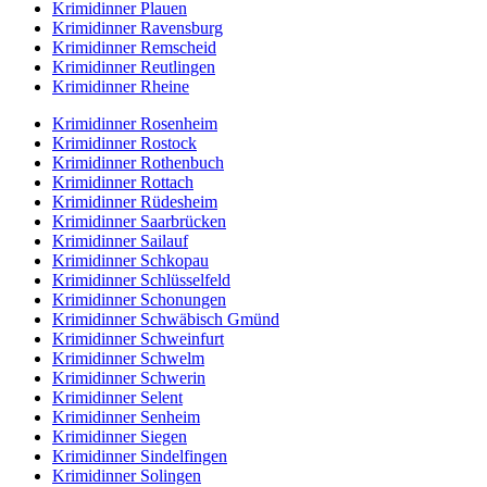
Krimidinner Plauen
Krimidinner Ravensburg
Krimidinner Remscheid
Krimidinner Reutlingen
Krimidinner Rheine
Krimidinner Rosenheim
Krimidinner Rostock
Krimidinner Rothenbuch
Krimidinner Rottach
Krimidinner Rüdesheim
Krimidinner Saarbrücken
Krimidinner Sailauf
Krimidinner Schkopau
Krimidinner Schlüsselfeld
Krimidinner Schonungen
Krimidinner Schwäbisch Gmünd
Krimidinner Schweinfurt
Krimidinner Schwelm
Krimidinner Schwerin
Krimidinner Selent
Krimidinner Senheim
Krimidinner Siegen
Krimidinner Sindelfingen
Krimidinner Solingen