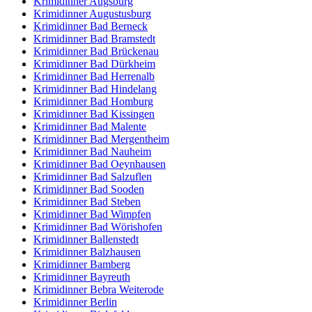
Krimidinner Augsburg
Krimidinner Augustusburg
Krimidinner Bad Berneck
Krimidinner Bad Bramstedt
Krimidinner Bad Brückenau
Krimidinner Bad Dürkheim
Krimidinner Bad Herrenalb
Krimidinner Bad Hindelang
Krimidinner Bad Homburg
Krimidinner Bad Kissingen
Krimidinner Bad Malente
Krimidinner Bad Mergentheim
Krimidinner Bad Nauheim
Krimidinner Bad Oeynhausen
Krimidinner Bad Salzuflen
Krimidinner Bad Sooden
Krimidinner Bad Steben
Krimidinner Bad Wimpfen
Krimidinner Bad Wörishofen
Krimidinner Ballenstedt
Krimidinner Balzhausen
Krimidinner Bamberg
Krimidinner Bayreuth
Krimidinner Bebra Weiterode
Krimidinner Berlin