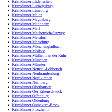
Krimidinner Lüdenscheid
Krimidinner Ludwigsburg
Krimidinner Lüneburg
Krimidinner Mainz
Krimidinner Magdeburg
Krimidinner Mannheim
Krimidinner Marl
Krimidinner Mechernich-Satzvey
Krimidinner Meisdorf
Krimidinner Merseburg
Krimidinner Mönchengladbach
Krimidinner Molfsee
Krimidinner Mülheim an der Ruhr
Krimidinner München
Krimidinner Münster
Krimidinner Nettetal-Lobberich
Krimidinner Neubrandenburg
Krimidinner Nordkirchen
Krimidinner Nürnberg
Krimidinner Oberhausen
Krimidinner Oer-Erkenschwick
Krimidinner Offenburg
Krimidinner Oldenburg
Krimidinner Ostbevern-Brock
Krimidinner Pforzheim