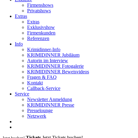
Firmenshows
Privatshows
Extras
Extras
Exklusivshow
Firmenkunden
Referenzen
Info
Krimidinner-Info
KRIMIDINNER Jubiläum
Autorin im Interview
KRIMIDINNER Fotogalerie
KRIMIDINNER Beweisvideos
Fragen & FAQ
Kontakt
Callback-Service
Service
Newsletter Anmeldung
KRIMIDINNER Presse
Presselounge
Netzwerk
Tickets
Jetzt Tickets buchen!
Jetzt buchen!