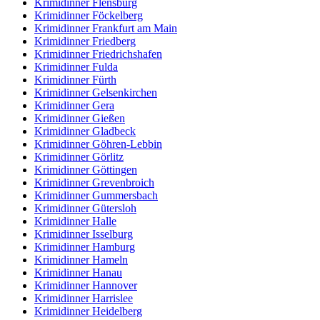
Krimidinner Flensburg
Krimidinner Föckelberg
Krimidinner Frankfurt am Main
Krimidinner Friedberg
Krimidinner Friedrichshafen
Krimidinner Fulda
Krimidinner Fürth
Krimidinner Gelsenkirchen
Krimidinner Gera
Krimidinner Gießen
Krimidinner Gladbeck
Krimidinner Göhren-Lebbin
Krimidinner Görlitz
Krimidinner Göttingen
Krimidinner Grevenbroich
Krimidinner Gummersbach
Krimidinner Gütersloh
Krimidinner Halle
Krimidinner Isselburg
Krimidinner Hamburg
Krimidinner Hameln
Krimidinner Hanau
Krimidinner Hannover
Krimidinner Harrislee
Krimidinner Heidelberg