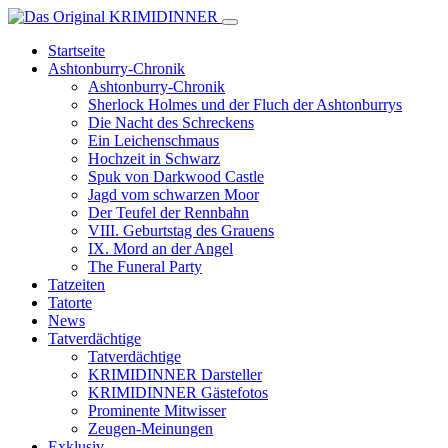
Startseite
Ashtonburry-Chronik
Ashtonburry-Chronik
Sherlock Holmes und der Fluch der Ashtonburrys
Die Nacht des Schreckens
Ein Leichenschmaus
Hochzeit in Schwarz
Spuk von Darkwood Castle
Jagd vom schwarzen Moor
Der Teufel der Rennbahn
VIII. Geburtstag des Grauens
IX. Mord an der Angel
The Funeral Party
Tatzeiten
Tatorte
News
Tatverdächtige
Tatverdächtige
KRIMIDINNER Darsteller
KRIMIDINNER Gästefotos
Prominente Mitwisser
Zeugen-Meinungen
Exklusiv