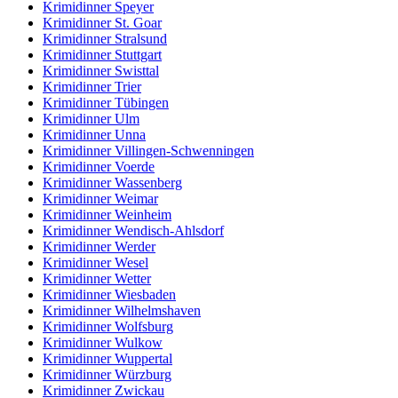
Krimidinner Speyer
Krimidinner St. Goar
Krimidinner Stralsund
Krimidinner Stuttgart
Krimidinner Swisttal
Krimidinner Trier
Krimidinner Tübingen
Krimidinner Ulm
Krimidinner Unna
Krimidinner Villingen-Schwenningen
Krimidinner Voerde
Krimidinner Wassenberg
Krimidinner Weimar
Krimidinner Weinheim
Krimidinner Wendisch-Ahlsdorf
Krimidinner Werder
Krimidinner Wesel
Krimidinner Wetter
Krimidinner Wiesbaden
Krimidinner Wilhelmshaven
Krimidinner Wolfsburg
Krimidinner Wulkow
Krimidinner Wuppertal
Krimidinner Würzburg
Krimidinner Zwickau