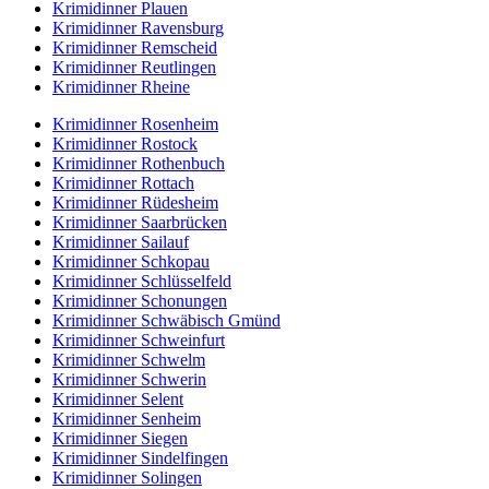
Krimidinner Plauen
Krimidinner Ravensburg
Krimidinner Remscheid
Krimidinner Reutlingen
Krimidinner Rheine
Krimidinner Rosenheim
Krimidinner Rostock
Krimidinner Rothenbuch
Krimidinner Rottach
Krimidinner Rüdesheim
Krimidinner Saarbrücken
Krimidinner Sailauf
Krimidinner Schkopau
Krimidinner Schlüsselfeld
Krimidinner Schonungen
Krimidinner Schwäbisch Gmünd
Krimidinner Schweinfurt
Krimidinner Schwelm
Krimidinner Schwerin
Krimidinner Selent
Krimidinner Senheim
Krimidinner Siegen
Krimidinner Sindelfingen
Krimidinner Solingen