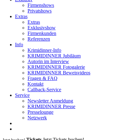
Firmenshows
Privatshows
Extras
Extras
Exklusivshow
Firmenkunden
Referenzen
Info
Krimidinner-Info
KRIMIDINNER Jubiläum
Autorin im Interview
KRIMIDINNER Fotogalerie
KRIMIDINNER Beweisvideos
Fragen & FAQ
Kontakt
Callback-Service
Service
Newsletter Anmeldung
KRIMIDINNER Presse
Presselounge
Netzwerk
Tickets
Jetzt Tickets buchen!
Jetzt buchen!