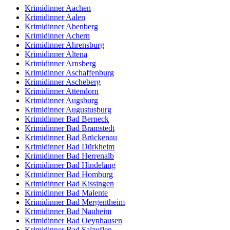
Krimidinner Aachen
Krimidinner Aalen
Krimidinner Abenberg
Krimidinner Achern
Krimidinner Ahrensburg
Krimidinner Altena
Krimidinner Arnsberg
Krimidinner Aschaffenburg
Krimidinner Ascheberg
Krimidinner Attendorn
Krimidinner Augsburg
Krimidinner Augustusburg
Krimidinner Bad Berneck
Krimidinner Bad Bramstedt
Krimidinner Bad Brückenau
Krimidinner Bad Dürkheim
Krimidinner Bad Herrenalb
Krimidinner Bad Hindelang
Krimidinner Bad Homburg
Krimidinner Bad Kissingen
Krimidinner Bad Malente
Krimidinner Bad Mergentheim
Krimidinner Bad Nauheim
Krimidinner Bad Oeynhausen
Krimidinner Bad Salzuflen