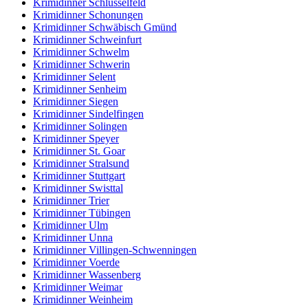
Krimidinner Schlüsselfeld
Krimidinner Schonungen
Krimidinner Schwäbisch Gmünd
Krimidinner Schweinfurt
Krimidinner Schwelm
Krimidinner Schwerin
Krimidinner Selent
Krimidinner Senheim
Krimidinner Siegen
Krimidinner Sindelfingen
Krimidinner Solingen
Krimidinner Speyer
Krimidinner St. Goar
Krimidinner Stralsund
Krimidinner Stuttgart
Krimidinner Swisttal
Krimidinner Trier
Krimidinner Tübingen
Krimidinner Ulm
Krimidinner Unna
Krimidinner Villingen-Schwenningen
Krimidinner Voerde
Krimidinner Wassenberg
Krimidinner Weimar
Krimidinner Weinheim