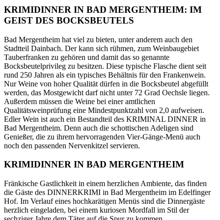
KRIMIDINNER IN BAD MERGENTHEIM: IM
GEIST DES BOCKSBEUTELS
Bad Mergentheim hat viel zu bieten, unter anderem auch den
Stadtteil Dainbach. Der kann sich rühmen, zum Weinbaugebiet
Tauberfranken zu gehören und damit das so genannte
Bocksbeutelprivileg zu besitzen. Diese typische Flasche dient seit
rund 250 Jahren als ein typisches Behältnis für den Frankenwein.
Nur Weine von hoher Qualität dürfen in die Bocksbeutel abgefüllt
werden, das Mostgewicht darf nicht unter 72 Grad Oechsle liegen.
Außerdem müssen die Weine bei einer amtlichen
Qualitätsweinprüfung eine Mindestpunktzahl von 2,0 aufweisen.
Edler Wein ist auch ein Bestandteil des KRIMINAL DINNER in
Bad Mergentheim. Denn auch die schottischen Adeligen sind
Genießer, die zu ihrem hervorragenden Vier-Gänge-Menü auch
noch den passenden Nervenkitzel servieren.
KRIMIDINNER IN BAD MERGENTHEIM
Fränkische Gastlichkeit in einem herzlichen Ambiente, das finden
die Gäste des DINNERKRIMI in Bad Mergentheim im Edelfinger
Hof. Im Verlauf eines hochkarätigen Menüs sind die Dinnergäste
herzlich eingeladen, bei einem kuriosen Mordfall im Stil der
sechziger Jahre dem Täter auf die Spur zu kommen.