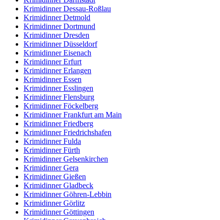
Krimidinner Dessau-Roßlau
Krimidinner Detmold
Krimidinner Dortmund
Krimidinner Dresden
Krimidinner Düsseldorf
Krimidinner Eisenach
Krimidinner Erfurt
Krimidinner Erlangen
Krimidinner Essen
Krimidinner Esslingen
Krimidinner Flensburg
Krimidinner Föckelberg
Krimidinner Frankfurt am Main
Krimidinner Friedberg
Krimidinner Friedrichshafen
Krimidinner Fulda
Krimidinner Fürth
Krimidinner Gelsenkirchen
Krimidinner Gera
Krimidinner Gießen
Krimidinner Gladbeck
Krimidinner Göhren-Lebbin
Krimidinner Görlitz
Krimidinner Göttingen