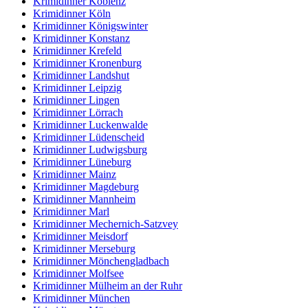
Krimidinner Koblenz
Krimidinner Köln
Krimidinner Königswinter
Krimidinner Konstanz
Krimidinner Krefeld
Krimidinner Kronenburg
Krimidinner Landshut
Krimidinner Leipzig
Krimidinner Lingen
Krimidinner Lörrach
Krimidinner Luckenwalde
Krimidinner Lüdenscheid
Krimidinner Ludwigsburg
Krimidinner Lüneburg
Krimidinner Mainz
Krimidinner Magdeburg
Krimidinner Mannheim
Krimidinner Marl
Krimidinner Mechernich-Satzvey
Krimidinner Meisdorf
Krimidinner Merseburg
Krimidinner Mönchengladbach
Krimidinner Molfsee
Krimidinner Mülheim an der Ruhr
Krimidinner München