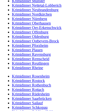
Krimidinner Münster
Krimidinner Nettetal-Lobberich
Krimidinner Neubrandenburg
Krimidinner Nordkirchen
Krimidinner Nürnberg
Krimidinner Oberhausen
Krimidinner Oer-Erkenschwick
Krimidinner Offenburg
Krimidinner Oldenburg
Krimidinner Ostbevern-Brock
Krimidinner Pforzheim
Krimidinner Plauen
Krimidinner Ravensburg
Krimidinner Remscheid
Krimidinner Reutlingen
Krimidinner Rheine
Krimidinner Rosenheim
Krimidinner Rostock
Krimidinner Rothenbuch
Krimidinner Rottach
Krimidinner Rüdesheim
Krimidinner Saarbrücken
Krimidinner Sailauf
Krimidinner Schkopau