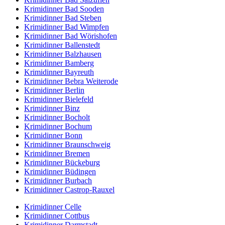
Krimidinner Bad Sooden
Krimidinner Bad Steben
Krimidinner Bad Wimpfen
Krimidinner Bad Wörishofen
Krimidinner Ballenstedt
Krimidinner Balzhausen
Krimidinner Bamberg
Krimidinner Bayreuth
Krimidinner Bebra Weiterode
Krimidinner Berlin
Krimidinner Bielefeld
Krimidinner Binz
Krimidinner Bocholt
Krimidinner Bochum
Krimidinner Bonn
Krimidinner Braunschweig
Krimidinner Bremen
Krimidinner Bückeburg
Krimidinner Büdingen
Krimidinner Burbach
Krimidinner Castrop-Rauxel
Krimidinner Celle
Krimidinner Cottbus
Krimidinner Darmstadt