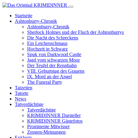
Startseite
Ashtonburry-Chronik
Ashtonburry-Chronik
Sherlock Holmes und der Fluch der Ashtonburrys
Die Nacht des Schreckens
Ein Leichenschmaus
Hochzeit in Schwarz
Spuk von Darkwood Castle
Jagd vom schwarzen Moor
Der Teufel der Rennbahn
VIII. Geburtstag des Grauens
IX. Mord an der Angel
The Funeral Party
Tatzeiten
Tatorte
News
Tatverdächtige
Tatverdächtige
KRIMIDINNER Darsteller
KRIMIDINNER Gästefotos
Prominente Mitwisser
Zeugen-Meinungen
Exklusiv