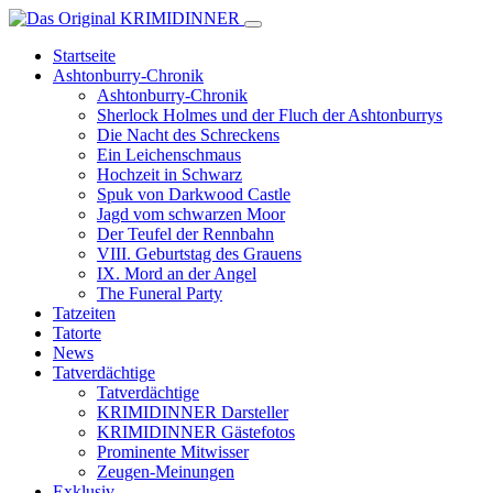
Startseite
Ashtonburry-Chronik
Ashtonburry-Chronik
Sherlock Holmes und der Fluch der Ashtonburrys
Die Nacht des Schreckens
Ein Leichenschmaus
Hochzeit in Schwarz
Spuk von Darkwood Castle
Jagd vom schwarzen Moor
Der Teufel der Rennbahn
VIII. Geburtstag des Grauens
IX. Mord an der Angel
The Funeral Party
Tatzeiten
Tatorte
News
Tatverdächtige
Tatverdächtige
KRIMIDINNER Darsteller
KRIMIDINNER Gästefotos
Prominente Mitwisser
Zeugen-Meinungen
Exklusiv