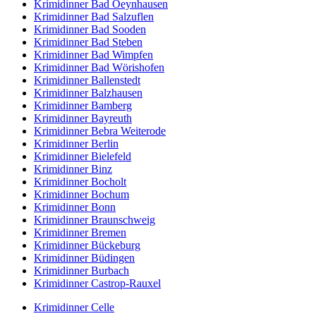
Krimidinner Bad Oeynhausen
Krimidinner Bad Salzuflen
Krimidinner Bad Sooden
Krimidinner Bad Steben
Krimidinner Bad Wimpfen
Krimidinner Bad Wörishofen
Krimidinner Ballenstedt
Krimidinner Balzhausen
Krimidinner Bamberg
Krimidinner Bayreuth
Krimidinner Bebra Weiterode
Krimidinner Berlin
Krimidinner Bielefeld
Krimidinner Binz
Krimidinner Bocholt
Krimidinner Bochum
Krimidinner Bonn
Krimidinner Braunschweig
Krimidinner Bremen
Krimidinner Bückeburg
Krimidinner Büdingen
Krimidinner Burbach
Krimidinner Castrop-Rauxel
Krimidinner Celle