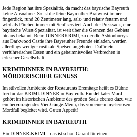
Jede Region hat ihre Spezialität, da macht das bayrische Bayreuth
keine Ausnahme. So ist die feine Bayreuther Bratwurst immer
fingerdick, rund 20 Zentimeter lang, salz- und relativ fettarm und
wird als Pärchen immer mit Senf serviert. Auch der Presssack, eine
bayrische Wurst-Spezialität, ist weit über die Grenzen des Gebiets
hinaus bekannt. Beim DINNERKRIMI, zu der die Ashtonburrys
aus Darkwood Castle ihre Bayreuther Freunde einladen, werden
allerdings weniger rustikale Speisen angeboten. Dafür ein
verführerisches Essen und ein geheimnisvolles Verbrechen in
erlesener Gesellschaft.
KRIMIDINNER IN BAYREUTH:
MÖRDERISCHER GENUSS
Im stilvollen Ambiente der Restaurants Eremitage heißt es Bühne
frei für das KRIMI-DINNER in Bayreuth. Ein delikater Mord
gehört im historischen Ambiente des großen Saals ebenso dazu wie
ein hervorragendes Vier-Gänge-Menü, das von einem mysteriösen
Mordfall begleitet wird. Guten Appetit!
KRIMIDINNER IN BAYREUTH
Ein DINNER-KRIMI – das ist schon Garant für einen