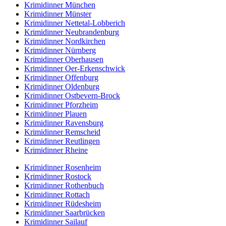
Krimidinner München
Krimidinner Münster
Krimidinner Nettetal-Lobberich
Krimidinner Neubrandenburg
Krimidinner Nordkirchen
Krimidinner Nürnberg
Krimidinner Oberhausen
Krimidinner Oer-Erkenschwick
Krimidinner Offenburg
Krimidinner Oldenburg
Krimidinner Ostbevern-Brock
Krimidinner Pforzheim
Krimidinner Plauen
Krimidinner Ravensburg
Krimidinner Remscheid
Krimidinner Reutlingen
Krimidinner Rheine
Krimidinner Rosenheim
Krimidinner Rostock
Krimidinner Rothenbuch
Krimidinner Rottach
Krimidinner Rüdesheim
Krimidinner Saarbrücken
Krimidinner Sailauf