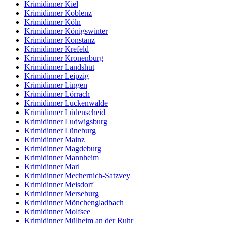
Krimidinner Kiel
Krimidinner Koblenz
Krimidinner Köln
Krimidinner Königswinter
Krimidinner Konstanz
Krimidinner Krefeld
Krimidinner Kronenburg
Krimidinner Landshut
Krimidinner Leipzig
Krimidinner Lingen
Krimidinner Lörrach
Krimidinner Luckenwalde
Krimidinner Lüdenscheid
Krimidinner Ludwigsburg
Krimidinner Lüneburg
Krimidinner Mainz
Krimidinner Magdeburg
Krimidinner Mannheim
Krimidinner Marl
Krimidinner Mechernich-Satzvey
Krimidinner Meisdorf
Krimidinner Merseburg
Krimidinner Mönchengladbach
Krimidinner Molfsee
Krimidinner Mülheim an der Ruhr