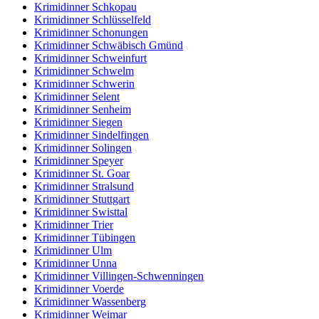
Krimidinner Schkopau
Krimidinner Schlüsselfeld
Krimidinner Schonungen
Krimidinner Schwäbisch Gmünd
Krimidinner Schweinfurt
Krimidinner Schwelm
Krimidinner Schwerin
Krimidinner Selent
Krimidinner Senheim
Krimidinner Siegen
Krimidinner Sindelfingen
Krimidinner Solingen
Krimidinner Speyer
Krimidinner St. Goar
Krimidinner Stralsund
Krimidinner Stuttgart
Krimidinner Swisttal
Krimidinner Trier
Krimidinner Tübingen
Krimidinner Ulm
Krimidinner Unna
Krimidinner Villingen-Schwenningen
Krimidinner Voerde
Krimidinner Wassenberg
Krimidinner Weimar