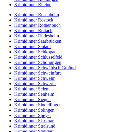
Krimidinner Rheine
Krimidinner Rosenheim
Krimidinner Rostock
Krimidinner Rothenbuch
Krimidinner Rottach
Krimidinner Rüdesheim
Krimidinner Saarbrücken
Krimidinner Sailauf
Krimidinner Schkopau
Krimidinner Schlüsselfeld
Krimidinner Schonungen
Krimidinner Schwäbisch Gmünd
Krimidinner Schweinfurt
Krimidinner Schwelm
Krimidinner Schwerin
Krimidinner Selent
Krimidinner Senheim
Krimidinner Siegen
Krimidinner Sindelfingen
Krimidinner Solingen
Krimidinner Speyer
Krimidinner St. Goar
Krimidinner Stralsund
Krimidinner Stuttgart