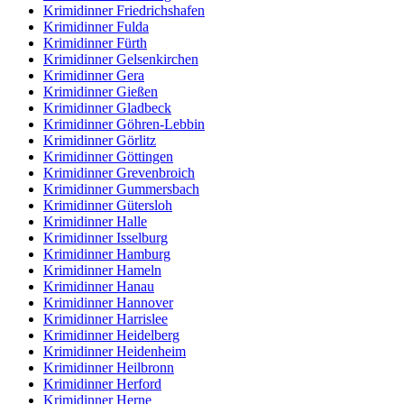
Krimidinner Friedrichshafen
Krimidinner Fulda
Krimidinner Fürth
Krimidinner Gelsenkirchen
Krimidinner Gera
Krimidinner Gießen
Krimidinner Gladbeck
Krimidinner Göhren-Lebbin
Krimidinner Görlitz
Krimidinner Göttingen
Krimidinner Grevenbroich
Krimidinner Gummersbach
Krimidinner Gütersloh
Krimidinner Halle
Krimidinner Isselburg
Krimidinner Hamburg
Krimidinner Hameln
Krimidinner Hanau
Krimidinner Hannover
Krimidinner Harrislee
Krimidinner Heidelberg
Krimidinner Heidenheim
Krimidinner Heilbronn
Krimidinner Herford
Krimidinner Herne