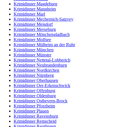
Krimidinner Magdeburg
Krimidinner Mannheim
Krimidinner Marl
Krimidinner Mechernich-Satzvey
Krimidinner Meisdorf
Krimidinner Merseburg
Krimidinner Mönchengladbach
Krimidinner Molfsee
Krimidinner Mülheim an der Ruhr
Krimidinner München
Krimidinner Münster
Krimidinner Nettetal-Lobberich
Krimidinner Neubrandenburg
Krimidinner Nordkirchen
Krimidinner Nürnberg
Krimidinner Oberhausen
Krimidinner Oer-Erkenschwick
Krimidinner Offenburg
Krimidinner Oldenburg
Krimidinner Ostbevern-Brock
Krimidinner Pforzheim
Krimidinner Plauen
Krimidinner Ravensburg
Krimidinner Remscheid
Krimidinner Reutlingen