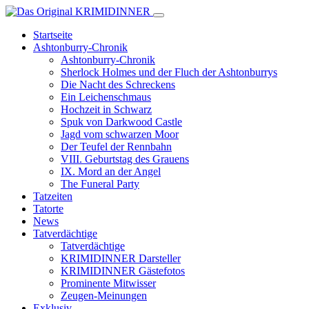
Startseite
Ashtonburry-Chronik
Ashtonburry-Chronik
Sherlock Holmes und der Fluch der Ashtonburrys
Die Nacht des Schreckens
Ein Leichenschmaus
Hochzeit in Schwarz
Spuk von Darkwood Castle
Jagd vom schwarzen Moor
Der Teufel der Rennbahn
VIII. Geburtstag des Grauens
IX. Mord an der Angel
The Funeral Party
Tatzeiten
Tatorte
News
Tatverdächtige
Tatverdächtige
KRIMIDINNER Darsteller
KRIMIDINNER Gästefotos
Prominente Mitwisser
Zeugen-Meinungen
Exklusiv