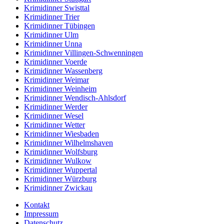
Krimidinner Swisttal
Krimidinner Trier
Krimidinner Tübingen
Krimidinner Ulm
Krimidinner Unna
Krimidinner Villingen-Schwenningen
Krimidinner Voerde
Krimidinner Wassenberg
Krimidinner Weimar
Krimidinner Weinheim
Krimidinner Wendisch-Ahlsdorf
Krimidinner Werder
Krimidinner Wesel
Krimidinner Wetter
Krimidinner Wiesbaden
Krimidinner Wilhelmshaven
Krimidinner Wolfsburg
Krimidinner Wulkow
Krimidinner Wuppertal
Krimidinner Würzburg
Krimidinner Zwickau
Kontakt
Impressum
Datenschutz