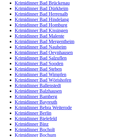
Krimidinner Bad Brückenau
Krimidinner Bad Dürkheim
Krimidinner Bad Herrenalb
Krimidinner Bad Hindelang
Krimidinner Bad Homburg
Krimidinner Bad Kissingen
Krimidinner Bad Malente
Krimidinner Bad Mergentheim
Krimidinner Bad Nauheim
Krimidinner Bad Oeynhausen
Krimidinner Bad Salzuflen
Krimidinner Bad Sooden
Krimidinner Bad Steben
Krimidinner Bad Wimpfen
Krimidinner Bad Wörishofen
Krimidinner Ballenstedt
Krimidinner Balzhausen
Krimidinner Bamberg
Krimidinner Bayreuth
Krimidinner Bebra Weiterode
Krimidinner Berlin
Krimidinner Bielefeld
Krimidinner Binz
Krimidinner Bocholt
Krimidinner Bochum