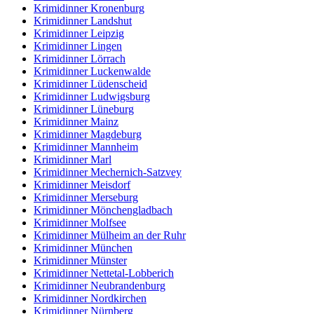
Krimidinner Kronenburg
Krimidinner Landshut
Krimidinner Leipzig
Krimidinner Lingen
Krimidinner Lörrach
Krimidinner Luckenwalde
Krimidinner Lüdenscheid
Krimidinner Ludwigsburg
Krimidinner Lüneburg
Krimidinner Mainz
Krimidinner Magdeburg
Krimidinner Mannheim
Krimidinner Marl
Krimidinner Mechernich-Satzvey
Krimidinner Meisdorf
Krimidinner Merseburg
Krimidinner Mönchengladbach
Krimidinner Molfsee
Krimidinner Mülheim an der Ruhr
Krimidinner München
Krimidinner Münster
Krimidinner Nettetal-Lobberich
Krimidinner Neubrandenburg
Krimidinner Nordkirchen
Krimidinner Nürnberg