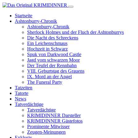
Startseite
Ashtonburry-Chronik
Ashtonburry-Chronik
Sherlock Holmes und der Fluch der Ashtonburrys
Die Nacht des Schreckens
Ein Leichenschmaus
Hochzeit in Schwarz
Spuk von Darkwood Castle
Jagd vom schwarzen Moor
Der Teufel der Rennbahn
VIII. Geburtstag des Grauens
IX. Mord an der Angel
The Funeral Party
Tatzeiten
Tatorte
News
Tatverdächtige
Tatverdächtige
KRIMIDINNER Darsteller
KRIMIDINNER Gästefotos
Prominente Mitwisser
Zeugen-Meinungen
Exklusiv