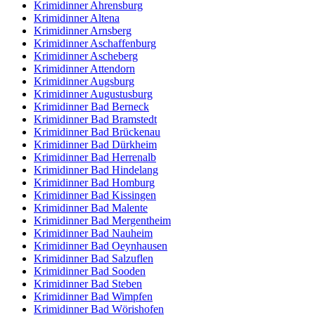
Krimidinner Ahrensburg
Krimidinner Altena
Krimidinner Arnsberg
Krimidinner Aschaffenburg
Krimidinner Ascheberg
Krimidinner Attendorn
Krimidinner Augsburg
Krimidinner Augustusburg
Krimidinner Bad Berneck
Krimidinner Bad Bramstedt
Krimidinner Bad Brückenau
Krimidinner Bad Dürkheim
Krimidinner Bad Herrenalb
Krimidinner Bad Hindelang
Krimidinner Bad Homburg
Krimidinner Bad Kissingen
Krimidinner Bad Malente
Krimidinner Bad Mergentheim
Krimidinner Bad Nauheim
Krimidinner Bad Oeynhausen
Krimidinner Bad Salzuflen
Krimidinner Bad Sooden
Krimidinner Bad Steben
Krimidinner Bad Wimpfen
Krimidinner Bad Wörishofen