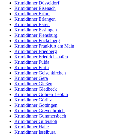
Krimidinner Düsseldorf
Krimidinner Eisenach
Krimidinner Erfurt
Krimidinner Erlangen
Krimidinner Essen
Krimidinner Esslingen
Krimidinner Flensburg
Krimidinner Föckelberg
Krimidinner Frankfurt am Main
Krimidinner Friedberg
Krimidinner Friedrichshafen
Krimidinner Fulda
Krimidinner Fürth
Krimidinner Gelsenkirchen
Krimidinner Gera
Krimidinner Gießen
Krimidinner Gladbeck
Krimidinner Göhren-Lebbin
Krimidinner Görlitz
Krimidinner Göttingen
Krimidinner Grevenbroich
Krimidinner Gummersbach
Krimidinner Gütersloh
Krimidinner Halle
Krimidinner Isselburg