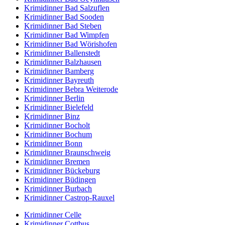
Krimidinner Bad Salzuflen
Krimidinner Bad Sooden
Krimidinner Bad Steben
Krimidinner Bad Wimpfen
Krimidinner Bad Wörishofen
Krimidinner Ballenstedt
Krimidinner Balzhausen
Krimidinner Bamberg
Krimidinner Bayreuth
Krimidinner Bebra Weiterode
Krimidinner Berlin
Krimidinner Bielefeld
Krimidinner Binz
Krimidinner Bocholt
Krimidinner Bochum
Krimidinner Bonn
Krimidinner Braunschweig
Krimidinner Bremen
Krimidinner Bückeburg
Krimidinner Büdingen
Krimidinner Burbach
Krimidinner Castrop-Rauxel
Krimidinner Celle
Krimidinner Cottbus