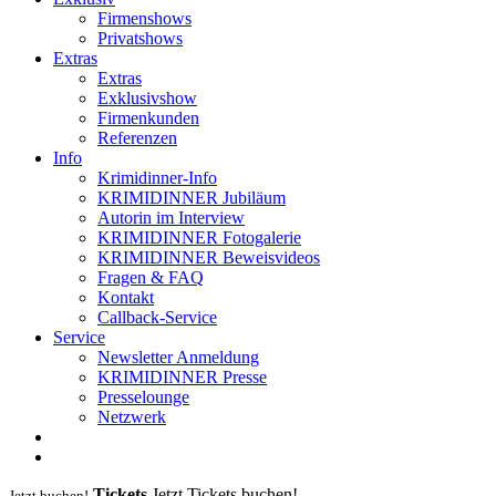
Firmenshows
Privatshows
Extras
Extras
Exklusivshow
Firmenkunden
Referenzen
Info
Krimidinner-Info
KRIMIDINNER Jubiläum
Autorin im Interview
KRIMIDINNER Fotogalerie
KRIMIDINNER Beweisvideos
Fragen & FAQ
Kontakt
Callback-Service
Service
Newsletter Anmeldung
KRIMIDINNER Presse
Presselounge
Netzwerk
Tickets
Jetzt Tickets buchen!
Jetzt buchen!