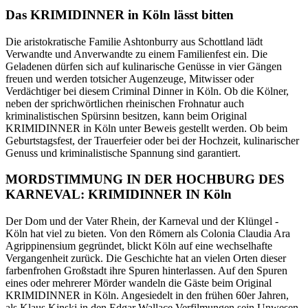
Das KRIMIDINNER in Köln lässt bitten
Die aristokratische Familie Ashtonburry aus Schottland lädt
Verwandte und Anverwandte zu einem Familienfest ein. Die
Geladenen dürfen sich auf kulinarische Genüsse in vier Gängen
freuen und werden totsicher Augenzeuge, Mitwisser oder
Verdächtiger bei diesem Criminal Dinner in Köln. Ob die Kölner,
neben der sprichwörtlichen rheinischen Frohnatur auch
kriminalistischen Spürsinn besitzen, kann beim Original
KRIMIDINNER in Köln unter Beweis gestellt werden. Ob beim
Geburtstagsfest, der Trauerfeier oder bei der Hochzeit, kulinarischer
Genuss und kriminalistische Spannung sind garantiert.
MORDSTIMMUNG IN DER HOCHBURG DES
KARNEVAL: KRIMIDINNER IN Köln
Der Dom und der Vater Rhein, der Karneval und der Klüngel -
Köln hat viel zu bieten. Von den Römern als Colonia Claudia Ara
Agrippinensium gegründet, blickt Köln auf eine wechselhafte
Vergangenheit zurück. Die Geschichte hat an vielen Orten dieser
farbenfrohen Großstadt ihre Spuren hinterlassen. Auf den Spuren
eines oder mehrerer Mörder wandeln die Gäste beim Original
KRIMIDINNER in Köln. Angesiedelt in den frühen 60er Jahren,
als Klaus Kinski in den Edgar Wallace Verfilmungen sein Unwesen