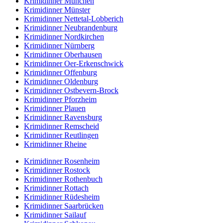
Krimidinner München
Krimidinner Münster
Krimidinner Nettetal-Lobberich
Krimidinner Neubrandenburg
Krimidinner Nordkirchen
Krimidinner Nürnberg
Krimidinner Oberhausen
Krimidinner Oer-Erkenschwick
Krimidinner Offenburg
Krimidinner Oldenburg
Krimidinner Ostbevern-Brock
Krimidinner Pforzheim
Krimidinner Plauen
Krimidinner Ravensburg
Krimidinner Remscheid
Krimidinner Reutlingen
Krimidinner Rheine
Krimidinner Rosenheim
Krimidinner Rostock
Krimidinner Rothenbuch
Krimidinner Rottach
Krimidinner Rüdesheim
Krimidinner Saarbrücken
Krimidinner Sailauf