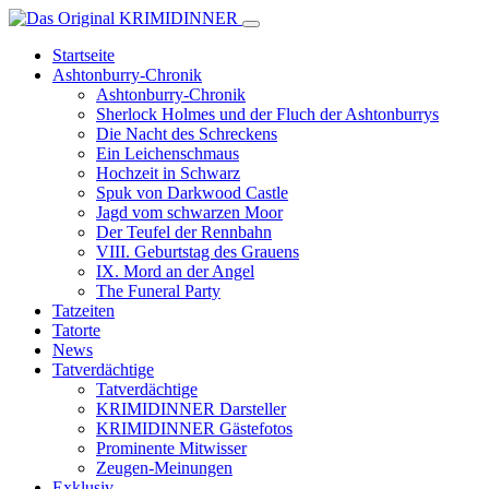
Startseite
Ashtonburry-Chronik
Ashtonburry-Chronik
Sherlock Holmes und der Fluch der Ashtonburrys
Die Nacht des Schreckens
Ein Leichenschmaus
Hochzeit in Schwarz
Spuk von Darkwood Castle
Jagd vom schwarzen Moor
Der Teufel der Rennbahn
VIII. Geburtstag des Grauens
IX. Mord an der Angel
The Funeral Party
Tatzeiten
Tatorte
News
Tatverdächtige
Tatverdächtige
KRIMIDINNER Darsteller
KRIMIDINNER Gästefotos
Prominente Mitwisser
Zeugen-Meinungen
Exklusiv