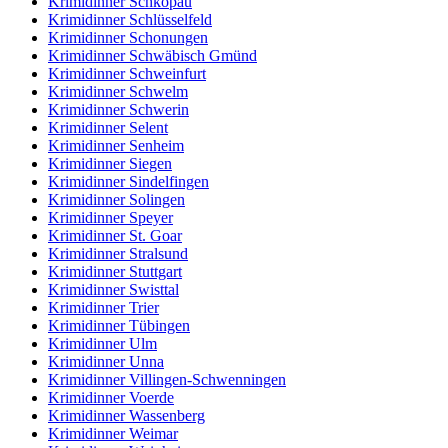
Krimidinner Schkopau
Krimidinner Schlüsselfeld
Krimidinner Schonungen
Krimidinner Schwäbisch Gmünd
Krimidinner Schweinfurt
Krimidinner Schwelm
Krimidinner Schwerin
Krimidinner Selent
Krimidinner Senheim
Krimidinner Siegen
Krimidinner Sindelfingen
Krimidinner Solingen
Krimidinner Speyer
Krimidinner St. Goar
Krimidinner Stralsund
Krimidinner Stuttgart
Krimidinner Swisttal
Krimidinner Trier
Krimidinner Tübingen
Krimidinner Ulm
Krimidinner Unna
Krimidinner Villingen-Schwenningen
Krimidinner Voerde
Krimidinner Wassenberg
Krimidinner Weimar