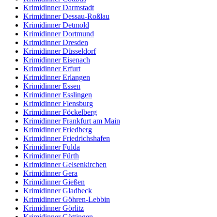
Krimidinner Darmstadt
Krimidinner Dessau-Roßlau
Krimidinner Detmold
Krimidinner Dortmund
Krimidinner Dresden
Krimidinner Düsseldorf
Krimidinner Eisenach
Krimidinner Erfurt
Krimidinner Erlangen
Krimidinner Essen
Krimidinner Esslingen
Krimidinner Flensburg
Krimidinner Föckelberg
Krimidinner Frankfurt am Main
Krimidinner Friedberg
Krimidinner Friedrichshafen
Krimidinner Fulda
Krimidinner Fürth
Krimidinner Gelsenkirchen
Krimidinner Gera
Krimidinner Gießen
Krimidinner Gladbeck
Krimidinner Göhren-Lebbin
Krimidinner Görlitz
Krimidinner Göttingen