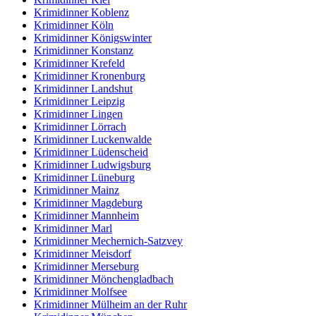
Krimidinner Koblenz
Krimidinner Köln
Krimidinner Königswinter
Krimidinner Konstanz
Krimidinner Krefeld
Krimidinner Kronenburg
Krimidinner Landshut
Krimidinner Leipzig
Krimidinner Lingen
Krimidinner Lörrach
Krimidinner Luckenwalde
Krimidinner Lüdenscheid
Krimidinner Ludwigsburg
Krimidinner Lüneburg
Krimidinner Mainz
Krimidinner Magdeburg
Krimidinner Mannheim
Krimidinner Marl
Krimidinner Mechernich-Satzvey
Krimidinner Meisdorf
Krimidinner Merseburg
Krimidinner Mönchengladbach
Krimidinner Molfsee
Krimidinner Mülheim an der Ruhr