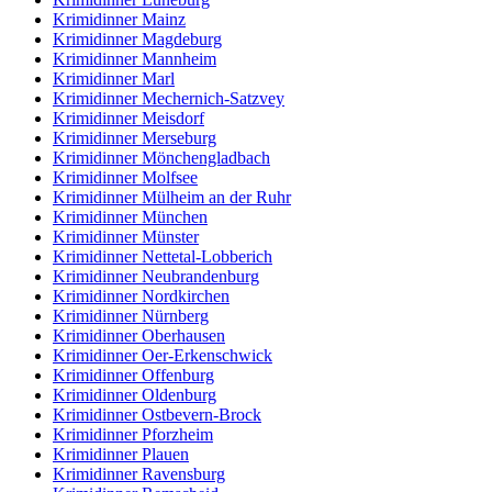
Krimidinner Mainz
Krimidinner Magdeburg
Krimidinner Mannheim
Krimidinner Marl
Krimidinner Mechernich-Satzvey
Krimidinner Meisdorf
Krimidinner Merseburg
Krimidinner Mönchengladbach
Krimidinner Molfsee
Krimidinner Mülheim an der Ruhr
Krimidinner München
Krimidinner Münster
Krimidinner Nettetal-Lobberich
Krimidinner Neubrandenburg
Krimidinner Nordkirchen
Krimidinner Nürnberg
Krimidinner Oberhausen
Krimidinner Oer-Erkenschwick
Krimidinner Offenburg
Krimidinner Oldenburg
Krimidinner Ostbevern-Brock
Krimidinner Pforzheim
Krimidinner Plauen
Krimidinner Ravensburg