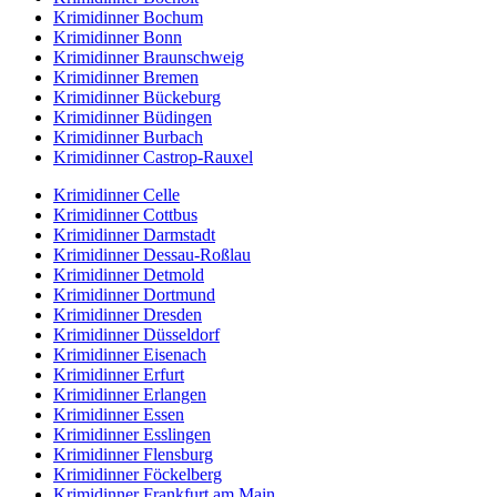
Krimidinner Bochum
Krimidinner Bonn
Krimidinner Braunschweig
Krimidinner Bremen
Krimidinner Bückeburg
Krimidinner Büdingen
Krimidinner Burbach
Krimidinner Castrop-Rauxel
Krimidinner Celle
Krimidinner Cottbus
Krimidinner Darmstadt
Krimidinner Dessau-Roßlau
Krimidinner Detmold
Krimidinner Dortmund
Krimidinner Dresden
Krimidinner Düsseldorf
Krimidinner Eisenach
Krimidinner Erfurt
Krimidinner Erlangen
Krimidinner Essen
Krimidinner Esslingen
Krimidinner Flensburg
Krimidinner Föckelberg
Krimidinner Frankfurt am Main