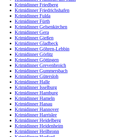
Krimidinner Friedberg
Krimidinner Friedrichshafen
Krimidinner Fulda
Krimidinner Fürth
Krimidinner Gelsenkirchen
Krimidinner Gera
Krimidinner Gießen
Krimidinner Gladbeck
Krimidinner Göhren-Lebbin
Krimidinner Görlitz
Krimidinner Göttingen
Krimidinner Grevenbroich
Krimidinner Gummersbach
Krimidinner Gütersloh
Krimidinner Halle
Krimidinner Isselburg
Krimidinner Hamburg
Krimidinner Hameln
Krimidinner Hanau
Krimidinner Hannover
Krimidinner Harrislee
Krimidinner Heidelberg
Krimidinner Heidenheim
Krimidinner Heilbronn
Krimidinner Herford