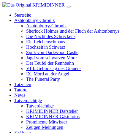
Startseite
Ashtonburry-Chronik
Ashtonburry-Chronik
Sherlock Holmes und der Fluch der Ashtonburrys
Die Nacht des Schreckens
Ein Leichenschmaus
Hochzeit in Schwarz
Spuk von Darkwood Castle
Jagd vom schwarzen Moor
Der Teufel der Rennbahn
VIII. Geburtstag des Grauens
IX. Mord an der Angel
The Funeral Party
Tatzeiten
Tatorte
News
Tatverdächtige
Tatverdächtige
KRIMIDINNER Darsteller
KRIMIDINNER Gästefotos
Prominente Mitwisser
Zeugen-Meinungen
Exklusiv