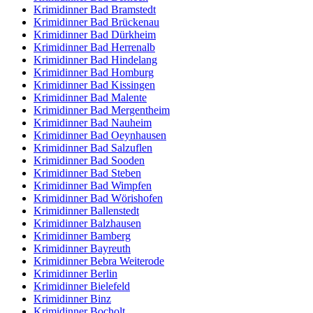
Krimidinner Bad Bramstedt
Krimidinner Bad Brückenau
Krimidinner Bad Dürkheim
Krimidinner Bad Herrenalb
Krimidinner Bad Hindelang
Krimidinner Bad Homburg
Krimidinner Bad Kissingen
Krimidinner Bad Malente
Krimidinner Bad Mergentheim
Krimidinner Bad Nauheim
Krimidinner Bad Oeynhausen
Krimidinner Bad Salzuflen
Krimidinner Bad Sooden
Krimidinner Bad Steben
Krimidinner Bad Wimpfen
Krimidinner Bad Wörishofen
Krimidinner Ballenstedt
Krimidinner Balzhausen
Krimidinner Bamberg
Krimidinner Bayreuth
Krimidinner Bebra Weiterode
Krimidinner Berlin
Krimidinner Bielefeld
Krimidinner Binz
Krimidinner Bocholt