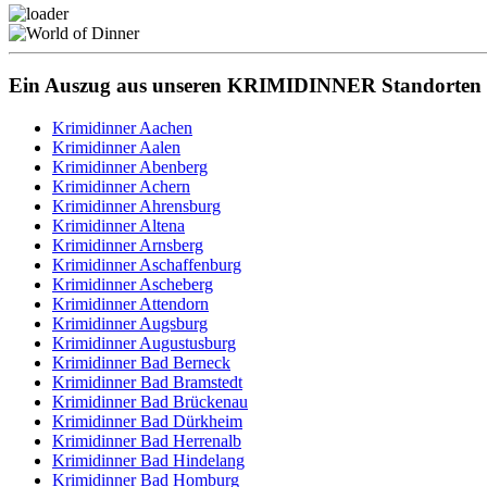
Ein Auszug aus unseren KRIMIDINNER Standorten
Krimidinner Aachen
Krimidinner Aalen
Krimidinner Abenberg
Krimidinner Achern
Krimidinner Ahrensburg
Krimidinner Altena
Krimidinner Arnsberg
Krimidinner Aschaffenburg
Krimidinner Ascheberg
Krimidinner Attendorn
Krimidinner Augsburg
Krimidinner Augustusburg
Krimidinner Bad Berneck
Krimidinner Bad Bramstedt
Krimidinner Bad Brückenau
Krimidinner Bad Dürkheim
Krimidinner Bad Herrenalb
Krimidinner Bad Hindelang
Krimidinner Bad Homburg