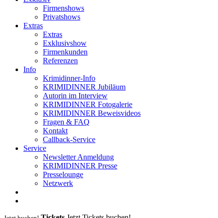
Firmenshows
Privatshows
Extras
Extras
Exklusivshow
Firmenkunden
Referenzen
Info
Krimidinner-Info
KRIMIDINNER Jubiläum
Autorin im Interview
KRIMIDINNER Fotogalerie
KRIMIDINNER Beweisvideos
Fragen & FAQ
Kontakt
Callback-Service
Service
Newsletter Anmeldung
KRIMIDINNER Presse
Presselounge
Netzwerk
Tickets
Jetzt Tickets buchen!
Jetzt buchen!