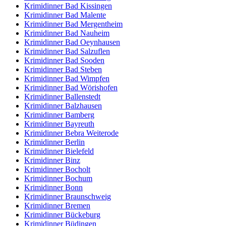
Krimidinner Bad Kissingen
Krimidinner Bad Malente
Krimidinner Bad Mergentheim
Krimidinner Bad Nauheim
Krimidinner Bad Oeynhausen
Krimidinner Bad Salzuflen
Krimidinner Bad Sooden
Krimidinner Bad Steben
Krimidinner Bad Wimpfen
Krimidinner Bad Wörishofen
Krimidinner Ballenstedt
Krimidinner Balzhausen
Krimidinner Bamberg
Krimidinner Bayreuth
Krimidinner Bebra Weiterode
Krimidinner Berlin
Krimidinner Bielefeld
Krimidinner Binz
Krimidinner Bocholt
Krimidinner Bochum
Krimidinner Bonn
Krimidinner Braunschweig
Krimidinner Bremen
Krimidinner Bückeburg
Krimidinner Büdingen