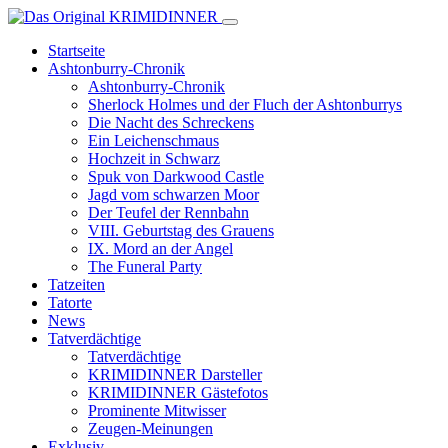
Startseite
Ashtonburry-Chronik
Ashtonburry-Chronik
Sherlock Holmes und der Fluch der Ashtonburrys
Die Nacht des Schreckens
Ein Leichenschmaus
Hochzeit in Schwarz
Spuk von Darkwood Castle
Jagd vom schwarzen Moor
Der Teufel der Rennbahn
VIII. Geburtstag des Grauens
IX. Mord an der Angel
The Funeral Party
Tatzeiten
Tatorte
News
Tatverdächtige
Tatverdächtige
KRIMIDINNER Darsteller
KRIMIDINNER Gästefotos
Prominente Mitwisser
Zeugen-Meinungen
Exklusiv