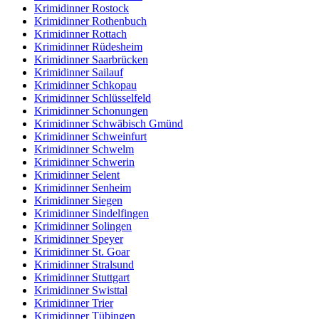
Krimidinner Rostock
Krimidinner Rothenbuch
Krimidinner Rottach
Krimidinner Rüdesheim
Krimidinner Saarbrücken
Krimidinner Sailauf
Krimidinner Schkopau
Krimidinner Schlüsselfeld
Krimidinner Schonungen
Krimidinner Schwäbisch Gmünd
Krimidinner Schweinfurt
Krimidinner Schwelm
Krimidinner Schwerin
Krimidinner Selent
Krimidinner Senheim
Krimidinner Siegen
Krimidinner Sindelfingen
Krimidinner Solingen
Krimidinner Speyer
Krimidinner St. Goar
Krimidinner Stralsund
Krimidinner Stuttgart
Krimidinner Swisttal
Krimidinner Trier
Krimidinner Tübingen