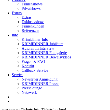
Firmenshows
Privatshows
Extras
Extras
Exklusivshow
Firmenkunden
Referenzen
Info
Krimidinner-Info
KRIMIDINNER Jubiläum
Autorin im Interview
KRIMIDINNER Fotogalerie
KRIMIDINNER Beweisvideos
Fragen & FAQ
Kontakt
Callback-Service
Service
Newsletter Anmeldung
KRIMIDINNER Presse
Presselounge
Netzwerk
Tickets
Jetzt Tickets buchen!
Jetzt buchen!