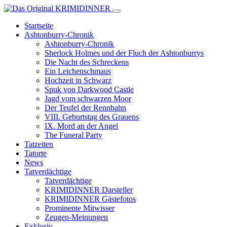
Startseite
Ashtonburry-Chronik
Ashtonburry-Chronik
Sherlock Holmes und der Fluch der Ashtonburrys
Die Nacht des Schreckens
Ein Leichenschmaus
Hochzeit in Schwarz
Spuk von Darkwood Castle
Jagd vom schwarzen Moor
Der Teufel der Rennbahn
VIII. Geburtstag des Grauens
IX. Mord an der Angel
The Funeral Party
Tatzeiten
Tatorte
News
Tatverdächtige
Tatverdächtige
KRIMIDINNER Darsteller
KRIMIDINNER Gästefotos
Prominente Mitwisser
Zeugen-Meinungen
Exklusiv