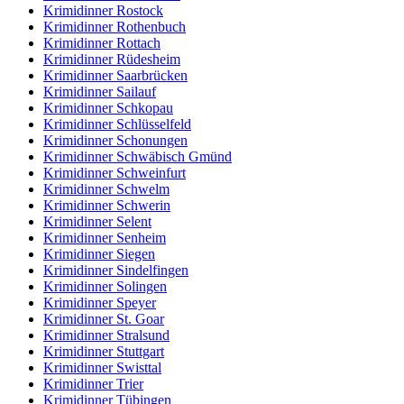
Krimidinner Rostock
Krimidinner Rothenbuch
Krimidinner Rottach
Krimidinner Rüdesheim
Krimidinner Saarbrücken
Krimidinner Sailauf
Krimidinner Schkopau
Krimidinner Schlüsselfeld
Krimidinner Schonungen
Krimidinner Schwäbisch Gmünd
Krimidinner Schweinfurt
Krimidinner Schwelm
Krimidinner Schwerin
Krimidinner Selent
Krimidinner Senheim
Krimidinner Siegen
Krimidinner Sindelfingen
Krimidinner Solingen
Krimidinner Speyer
Krimidinner St. Goar
Krimidinner Stralsund
Krimidinner Stuttgart
Krimidinner Swisttal
Krimidinner Trier
Krimidinner Tübingen