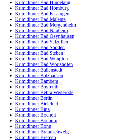
Krimidinner Bad Hindelang
Krimidinner Bad Homburg
Krimidinner Bad Kissingen
Krimidinner Bad Malente
Krimidinner Bad Mergentheim
Krimidinner Bad Nauheim
Krimidinner Bad Oeynhausen
Krimidinner Bad Salzuflen
Krimidinner Bad Sooden
Krimidinner Bad Steben
Krimidinner Bad Wimpfen
Krimidinner Bad Wörishofen
Krimidinner Ballenstedt
Krimidinner Balzhausen
Krimidinner Bamberg
Krimidinner Bayreuth
Krimidinner Bebra Weiterode
Krimidinner Berlin
Krimidinner Bielefeld
Krimidinner Binz
Krimidinner Bocholt
Krimidinner Bochum
Krimidinner Bonn
Krimidinner Braunschweig
Krimidinner Bremen