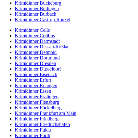
Krimidinner Bückeburg
Krimidinner Büdingen
Krimidinner Burbach
Krimidinner Castrop-Rauxel
Krimidinner Celle
Krimidinner Cottbus
Krimidinner Darmstadt
Krimidinner Dessau-Roßlau
Krimidinner Detmold
Krimidinner Dortmund
Krimidinner Dresden
Krimidinner Düsseldorf
Krimidinner Eisenach
Krimidinner Erfurt
Krimidinner Erlangen
Krimidinner Essen
Krimidinner Esslingen
Krimidinner Flensburg
Krimidinner Föckelberg
Krimidinner Frankfurt am Main
Krimidinner Friedberg
Krimidinner Friedrichshafen
Krimidinner Fulda
Krimidinner Fürth