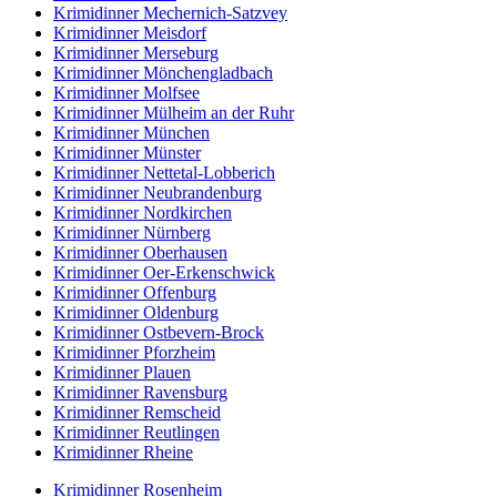
Krimidinner Mechernich-Satzvey
Krimidinner Meisdorf
Krimidinner Merseburg
Krimidinner Mönchengladbach
Krimidinner Molfsee
Krimidinner Mülheim an der Ruhr
Krimidinner München
Krimidinner Münster
Krimidinner Nettetal-Lobberich
Krimidinner Neubrandenburg
Krimidinner Nordkirchen
Krimidinner Nürnberg
Krimidinner Oberhausen
Krimidinner Oer-Erkenschwick
Krimidinner Offenburg
Krimidinner Oldenburg
Krimidinner Ostbevern-Brock
Krimidinner Pforzheim
Krimidinner Plauen
Krimidinner Ravensburg
Krimidinner Remscheid
Krimidinner Reutlingen
Krimidinner Rheine
Krimidinner Rosenheim