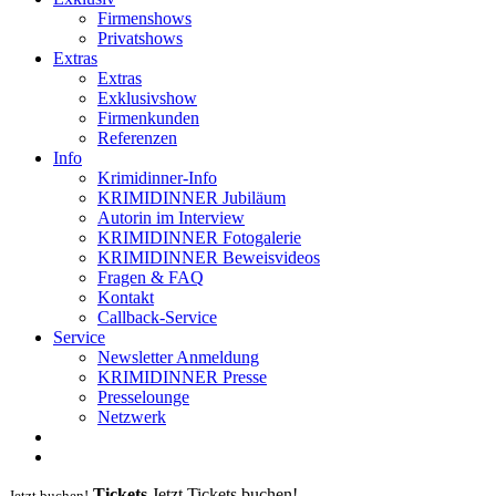
Firmenshows
Privatshows
Extras
Extras
Exklusivshow
Firmenkunden
Referenzen
Info
Krimidinner-Info
KRIMIDINNER Jubiläum
Autorin im Interview
KRIMIDINNER Fotogalerie
KRIMIDINNER Beweisvideos
Fragen & FAQ
Kontakt
Callback-Service
Service
Newsletter Anmeldung
KRIMIDINNER Presse
Presselounge
Netzwerk
Tickets
Jetzt Tickets buchen!
Jetzt buchen!