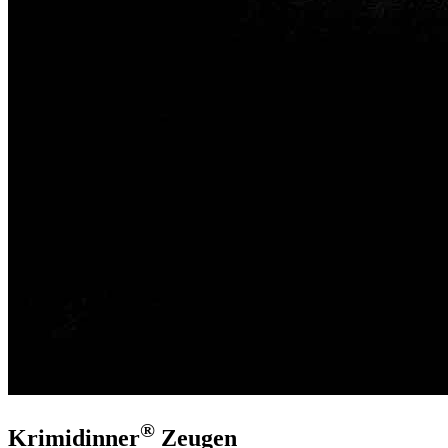
®
Krimidinner
Zeugen