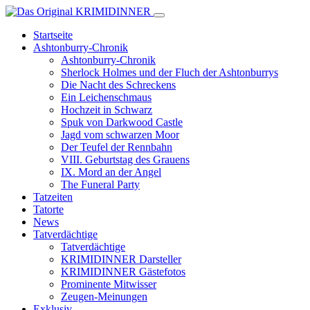
Startseite
Ashtonburry-Chronik
Ashtonburry-Chronik
Sherlock Holmes und der Fluch der Ashtonburrys
Die Nacht des Schreckens
Ein Leichenschmaus
Hochzeit in Schwarz
Spuk von Darkwood Castle
Jagd vom schwarzen Moor
Der Teufel der Rennbahn
VIII. Geburtstag des Grauens
IX. Mord an der Angel
The Funeral Party
Tatzeiten
Tatorte
News
Tatverdächtige
Tatverdächtige
KRIMIDINNER Darsteller
KRIMIDINNER Gästefotos
Prominente Mitwisser
Zeugen-Meinungen
Exklusiv